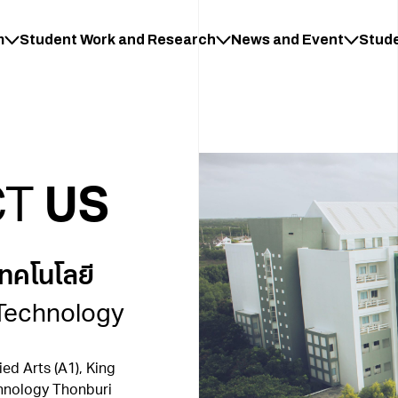
m
Student Work and Research
News and Event
Stud
CT
US
เทคโนโลยี
 Technology
d Arts (A1), King
chnology Thonburi