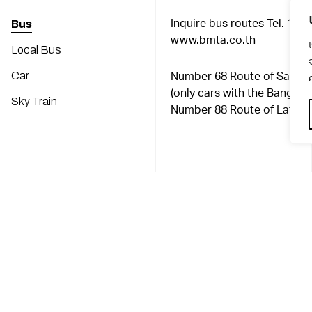
Bus
Inquire bus routes Tel. 134
www.bmta.co.th
Local Bus
Car
Number 68 Route of Sama
ค
(only cars with the Bangkh
Sky Train
Number 88 Route of Lat Y