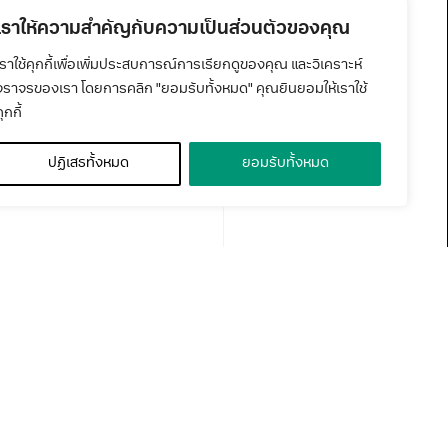
เราให้ความสำคัญกับความเป็นส่วนตัวของคุณ
8 and Website :
เราใช้คุกกี้เพื่อเพิ่มประสบการณ์การเรียกดูของคุณ และวิเคราะห์
จราจรของเรา โดยการคลิก "ยอมรับทั้งหมด" คุณยินยอมให้เราใช้
e Dam – Bang Lamphu
ุกกี้
unthian KMUTT sign)
a- KMUTT Bangkhuntien
ปฏิเสธทั้งหมด
ยอมรับทั้งหมด