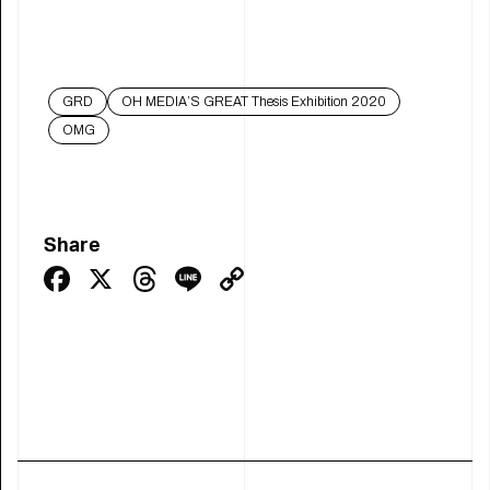
GRD
OH MEDIA’S GREAT Thesis Exhibition 2020
OMG
Share
Facebook
X
Threads
Line
Copy
Link