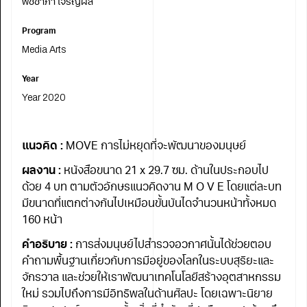
พิชชาภา เจริญผล
Program
Media Arts
Year
Year 2020
แนวคิด :
MOVE การไม่หยุดที่จะพัฒนาของมนุษย์
ผลงาน :
หนังสือขนาด 21 x 29.7 ซม. ด้านในประกอบไป
ด้วย 4 บท ตามตัวอักษรแนวคิดงาน M O V E โดยแต่ละบท
มีขนาดที่แตกต่างกันไปเหมือนขั้นบันไดจำนวนหน้าทั้งหมด
160 หน้า
คำอธิบาย :
การส่งมนุษย์ไปสำรวจอวกาศนั้นได้ช่วยตอบ
คำถามพื้นฐานเกี่ยวกับการมีอยู่ของโลกในระบบสุริยะและ
จักรวาล และช่วยให้เราพัฒนาเทคโนโลยีสร้างอุตสาหกรรม
ใหม่ รวมไปถึงการมีอิทธิพลในด้านศิลปะ โดยเฉพาะนิยาย