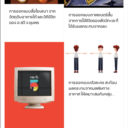
การออกแบบสื่อโฆษณา จาก
การออกแบบภาพยนตร์สั้น
วัตถุดิบอาหารใต้ และวิถีชีวิต
จากการใช้ชีวิตของสัตว์ทะเล ที่
ของ อ.สวี จ.ชุมพร
ได้รับผลกระทบจากขยะ
การออกเเบบตัวละคร สะท้อน
ผลกระทบจากมลพิษทาง
อากาศ ให้เหมาะสมกับกลุ่ม
ประชากร gen Z