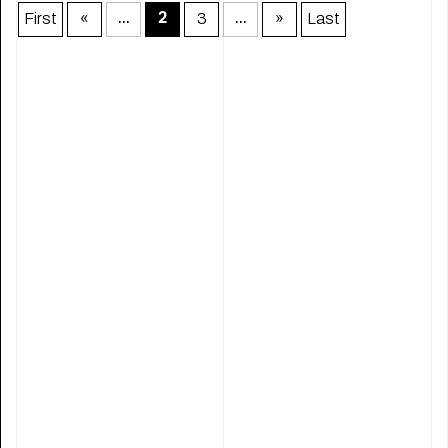
First
«
3
»
Last
...
2
...