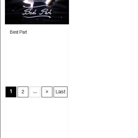
Best Part
2
»
Last
1
...