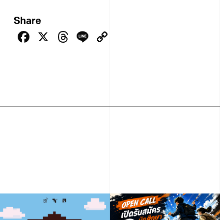
Share
Facebook
X
Threads
Line
Copy
Link