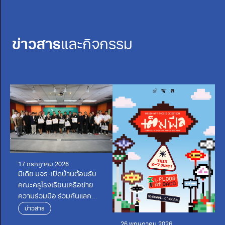
ข่าวสาร
และกิจกรรม
17 กรกฎาคม 2026
มีเดีย มจธ. เปิดบ้านต้อนรับ
คณะครูโรงเรียนเครือข่าย
ความร่วมมือ ร่วมกันแลก
เปลี่ยนเรียนรู้เดินหน้า
ข่าวสาร
พัฒนาการศึกษา
26 พฤษภาคม 2026