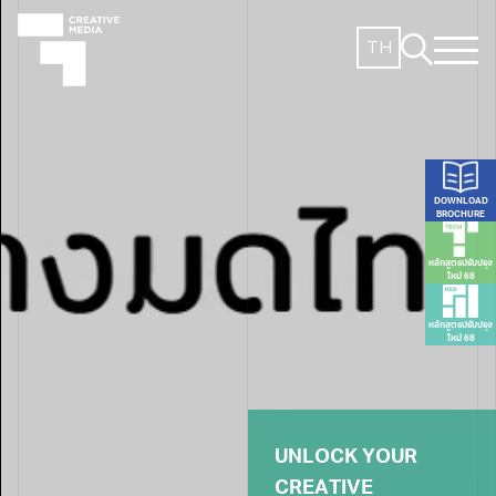
TH
DOWNLOAD
BROCHURE
หลักสูตรปรับปรุง
ใหม่ 68
หลักสูตรปรับปรุง
ใหม่ 68
U
N
L
O
C
K
Y
O
U
R
C
R
E
A
T
I
V
E