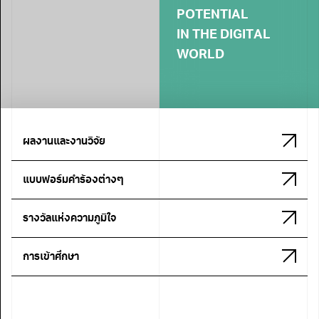
P
O
T
E
N
T
I
A
L
I
N
T
H
E
D
I
G
I
T
A
L
W
O
R
L
D
ผลงานและงานวิจัย
แบบฟอร์มคำร้องต่างๆ
รางวัลแห่งความภูมิใจ
การเข้าศึกษา