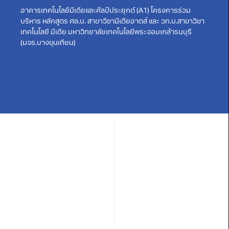
อาคารเทคโนโลยีมีเดียและศิลป์ประยุกต์ (A1) โครงการร่วม
บริหาร หลักสูตร ศล.บ. สาขาวิชามีเดียอาตส์ และ วท.บ.สาขาวิชา
เทคโนโลยี มีเดีย มหาวิทยาลัยเทคโนโลยีพระจอมเกล้าธนบุรี
(มจธ.บางขุนเทียน)