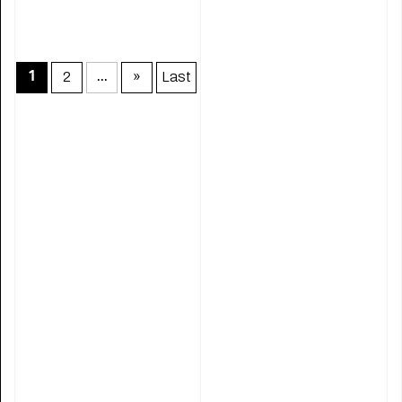
2
»
Last
1
...