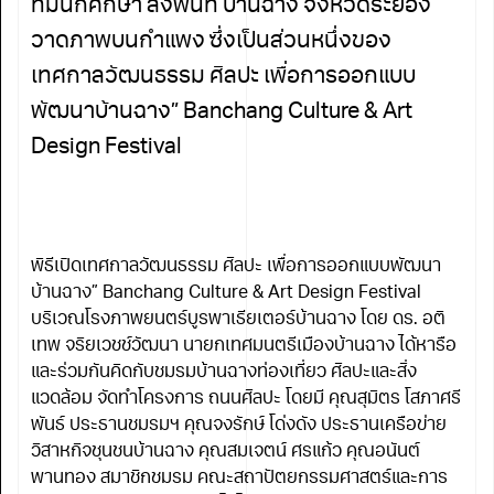
ทีมนักศึกษา ลงพื้นที่ บ้านฉาง จังหวัดระยอง
วาดภาพบนกำแพง ซึ่งเป็นส่วนหนึ่งของ
เทศกาลวัฒนธรรม ศิลปะ เพื่อการออกแบบ
พัฒนาบ้านฉาง” Banchang Culture & Art
Design Festival
พิธีเปิดเทศกาลวัฒนธรรม ศิลปะ เพื่อการออกแบบพัฒนา
บ้านฉาง” Banchang Culture & Art Design Festival
บริเวณโรงภาพยนตร์บูรพาเธียเตอร์บ้านฉาง โดย ดร. อติ
เทพ จริย​เวช​ช์​วัฒนา​ นายก​เทศมนตรี​เมือง​บ้านฉาง​ ได้หารือ
และร่วมกันคิดกับชมรม​บ้านฉาง​ท่องเที่ยว ศิลปะและสิ่ง
แวดล้อม จัดทำโครงการ ถนนศิลปะ โดยมี คุณสุมิตร โสภาศรี
พันธ์ ประธาน​ชมรมฯ คุณจงรักษ์ โด่งดัง ประธานเครือข่าย
วิสาหกิจชุนชนบ้านฉาง คุณสมเจตน์ ศรแก้ว คุณอนันต์
พานทอง สมาชิกชมรม คณะสถาปัตยกรรมศาสตร์และการ