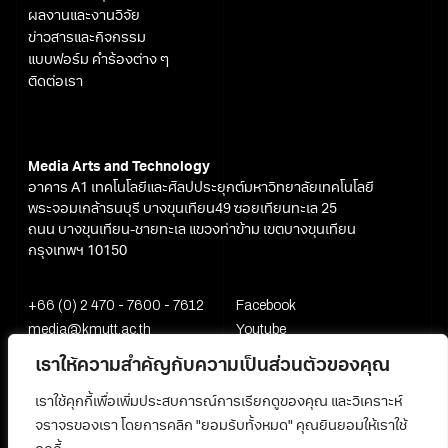
ผลงานและงานวิจัย
ข่าวสารและกิจกรรม
แบบฟอร์ม คำร้องต่าง ๆ
ติดต่อเรา
Media Arts and Technology
อาคาร A1 เทคโนโลยีและศิลปประยุกต์มหาวิทยาลัยเทคโนโลยี
พระจอมเกล้าธนบุรี บางขุนเทียน49 ซอยเทียนทะเล 25
ถนน บางขุนเทียน-ชายทะเล แขวงท่าข้าม เขตบางขุนเทียน
กรุงเทพฯ 10150
+66 (0) 2 470 - 7600 - 7612
Facebook
media@kmutt.ac.th
Youtube
เราให้ความสำคัญกับความเป็นส่วนตัวของคุณ
เราใช้คุกกี้เพื่อเพิ่มประสบการณ์การเรียกดูของคุณ และวิเคราะห์
จราจรของเรา โดยการคลิก "ยอมรับทั้งหมด" คุณยินยอมให้เราใช้