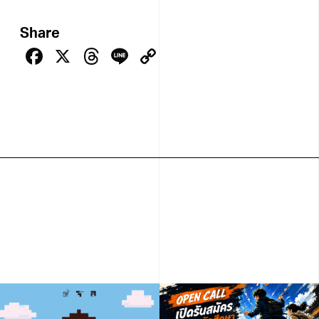
Share
Facebook
X
Threads
Line
Copy
Link