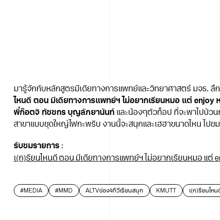
มารู้จักกับหลักสูตรมีเดียทางการแพทย์และวิทยาศาสตร์ มจธ. ลึก
ไหนดี ตอน มีเดียทางการแพทย์ฯ ไม่อยากเรียนหมอ แต่ enjoy 
พี่ก๊อตจิ ทัชชกร บุญลัภยานันท์
และน้องๆตัวท็อป ที่จะพาไปป่วนก
สาขาแบบชุดใหญ่ไฟกะพริบ งานนี้จะสนุกและเฮฮาขนาดไหน ไปชม
รับชมรายการ
:
เ(ก)รียนไหนดี ตอน มีเดียทางการแพทย์ฯ ไม่อยากเรียนหมอ แต่ 
#MEDIA
#MMD
ALTVช่อง4ทีวีเรียนสนุก
KMUTT
เ(ก)รียนไหนด