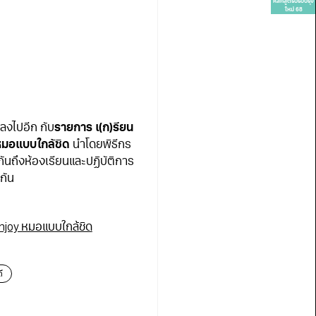
หลักสูตรปรับปรุง
ใหม่ 68
ลงไปอีก กับ
รายการ เ(ก)รียน
หมอแบบใกล้ชิด
นำโดยพิธีกร
ันถึงห้องเรียนและปฏิบัติการ
กัน
enjoy หมอแบบใกล้ชิด
ี