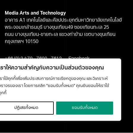
Media Arts and Technology
อาคาร A1 เทคโนโลยีและศิลปประยุกต์มหาวิทยาลัยเทคโนโลยี
พระจอมเกล้าธนบุรี บางขุนเทียน49 ซอยเทียนทะเล 25
ถนน บางขุนเทียน-ชายทะเล แขวงท่าข้าม เขตบางขุนเทียน
กรุงเทพฯ 10150
+66 (0) 2 470 - 7600 - 7612
Facebook
media@kmutt.ac.th
Youtube
เราให้ความสำคัญกับความเป็นส่วนตัวของคุณ
เราใช้คุกกี้เพื่อเพิ่มประสบการณ์การเรียกดูของคุณ และวิเคราะห์
จราจรของเรา โดยการคลิก "ยอมรับทั้งหมด" คุณยินยอมให้เราใช้
ุกกี้
ปฏิเสธทั้งหมด
ยอมรับทั้งหมด