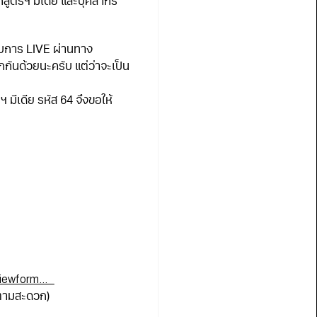
กสูตรฯ มีเดีย และบุคลากร
บบการ LIVE ผ่านทาง
นด้วยนะครับ แต่ว่าจะเป็น
มีเดีย รหัส 64 จึงขอให้
viewform…
้ตามสะดวก)