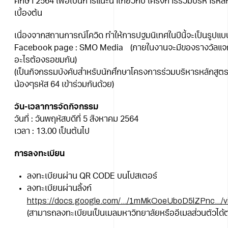
ศึกษา 2564 เพื่อเป็นการแนะนำเกี่ยวกับ โครงการร่วมบริหารหลั
เบื้องต้น
เนื่องจากสถานการณ์โควิด ทำให้การปฐมนิเทศในปีนี้จะเป็นรูปแ
Facebook page : SMO Media (ภายในงานจะมีของรางวัลแจกกั
อะไรต้องรอชมกัน)
(เป็นกิจกรรมบังคับสำหรับนักศึกษาโครงการร่วมบริหารหลักสูตรฯ 
น้องๆรหัส 64 เข้าร่วมกันด้วย)
วัน-เวลาการจัดกิจกรรม
วันที่ : วันพฤหัสบดีที่ 5 สิงหาคม 2564
เวลา : 13.00 เป็นต้นไป
การลงทะเบียน
ลงทะเบียนผ่าน QR CODE บนโปสเตอร์
ลงทะเบียนผ่านลิ้งก์
https://docs.google.com/…/1mMkOoeUboD5lZPnc…/
(สามารถลงทะเบียนเป็นเมลมหาวิทยาลัยหรืออีเมลส่วนตัวได