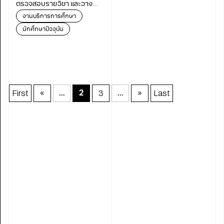
ตรวจสอบรายวิชา และวาง
แผนกาารลงทะเบียนล่วงหน้า
งานบริการการศึกษา
ได้ที่ระบบ NewAcis
นักศึกษาปัจจุบัน
First
«
3
»
Last
...
2
...