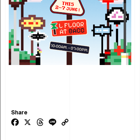
Share
Facebook
X
Threads
Line
Copy
Link