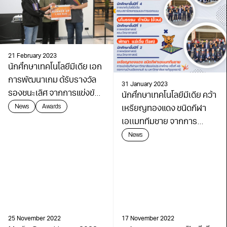
21 February 2023
นักศึกษาเทคโนโลยีมีเดีย เอก
การพัฒนาเกม ด้รับรางวัล
31 January 2023
รองชนะเลิศ จากการแข่งขัน
นักศึกษาเทคโนโลยีมีเดีย คว้า
Global Game Jam
News
Awards
เหรียญทองแดง ชนิดกีฬา
@DDCT-KMUTT
เอเเมททีมชาย จากการ
แข่งขันกีฬามหาวิทยาลัยแห่ง
News
ประเทศไทย ครั้งที่ 48
25 November 2022
17 November 2022