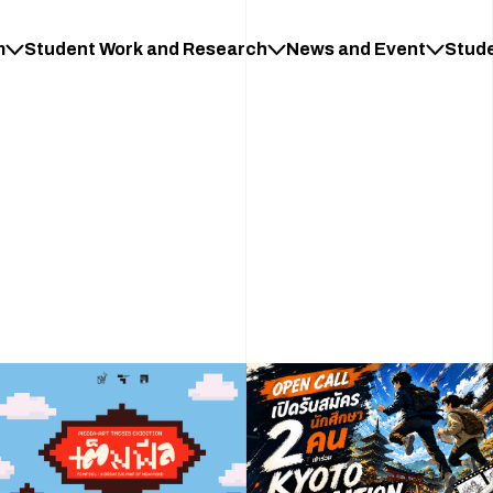
m
Student Work and Research
News and Event
Stud