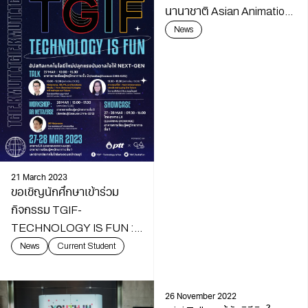
นานาชาติ Asian Animation
Education Network
News
(AAEN), 2023 ณ กรุงโซล
สาธารณรัฐเกาหลีอาจารย์มี
เดียอาตส์ เข้าร่วม
21 March 2023
ขอเชิญนักศึกษาเข้าร่วม
กิจกรรม TGIF-
TECHNOLOGY IS FUN :
อัปสกิลเทคโนโลยีใหม่ ปลุก
News
Current Student
แรงบันดาลใจ ให้ Next-Gen
26 November 2022