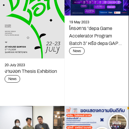
19 May 2023
โครงการ “depa Game
Accelerator Program
Batch 3” หรือ depa GAP
Batch 3 สมัครได้แล้ววันนี้ –
News
31 พฤษภาคม 2566 “ที่
สำคัญจะมาเป็นทีม หรือ มา
20 July 2023
งานงอก Thesis Exhibition
แบบเดี่ยว ๆ (Solo Dev) ก็
News
สมัครได้”