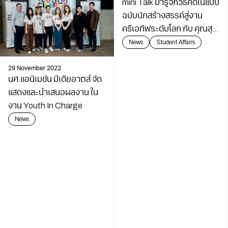
mini Talk มารู้จักวิธีคิดในแบบ
ฉบับนักสร้างสรรค์สู่งาน
ครีเอทีฟระดับโลก กับ คุณสุร
ชัย พุฒิกุลางกูร Illustrator
News
Student Affairs
ระด
29 November 2022
นศ.แอนิเมชัน มีเดียอาตส์ จัด
แสดงและนำเสนอผลงาน ใน
งาน Youth In Charge
News