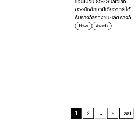
แอนิเมชันเรื่อง Guardian
ของนักศึกษามีเดียอาตส์ ได้
รับรางวัลรองชนะเลิศ รางวัล
ปยุต เงากระจ่าง ในเทศกาล
News
Awards
ภาพยนตร์สั้น ครั้งที่ 26
2
»
Last
1
...