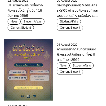
22 August 2022
20 August 2022
ประมวลภาพและวิดีโอจาก
ขอเชิญชวนน้องๆ Media Arts
กิจกรรมไหว้ครูในวันที่ 18
รหัส 65 เข้าร่วมกิจกรรม “แรก
สิงหาคม 2565
พบมดอาตส์” งานรับน้อง และ
เฉลยสายรหัสมีเดียอาตส์
News
Student Affairs
Student Affairs
ประจำปี 2565!! ลงทะเบียน
Current Student
Current Student
ได้ที่นี่เลย
04 August 2022
ภาพบรรยากาศบางส่วนของ
กิจกรรมปฐมนิเทศนศ.ใหม่ ปี
การศึกษา 2565
News
Student Affairs
Current Student