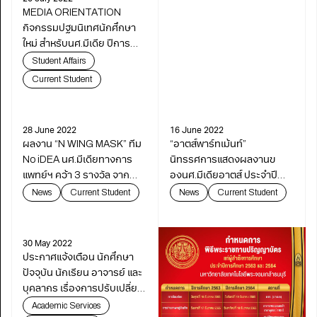
MEDIA ORIENTATION
กิจกรรมปฐมนิเทศนักศึกษา
ใหม่ สำหรับนศ.มีเดีย ปีการ
ศึกษา 2565
Student Affairs
Current Student
28 June 2022
16 June 2022
ผลงาน “N WING MASK” ทีม
“อาตส์พาร์ทเม้นท์”
No iDEA นศ.มีเดียทางการ
นิทรรศการแสดงผลงานข
แพทย์ฯ คว้า 3 รางวัล จาก
องนศ.มีเดียอาตส์ ประจำปี
โครงการประกวด Thailand’s
2564
News
Current Student
News
Current Student
Best Medical Mask Design
Challenge ค้นหาต้นแบบ
หน้ากากอนามัย ที่ดีที่สุดเพื่อ
30 May 2022
คนไทย
ประกาศแจ้งเตือน นักศึกษา
ปัจจุบัน นักเรียน อาจารย์ และ
บุคลากร เรื่องการปรับเปลี่ยน
นโยบายการให้บริการพื้นที่จัด
Academic Services