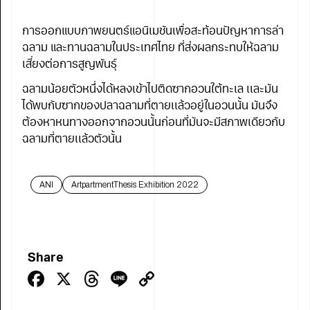
การออกแบบภาพยนตร์แอนิเมชันเพื่อสะท้อนปัญหาการล่า
ฉลาม และทานฉลามในประเทศไทย ที่ส่งผลกระทบให้ฉลาม
เสี่ยงต่อการสูญพันธุ์
ฉลามน้อยตัวหนึ่งได้หลงเข้าไปติดซากอวนใต้ทะเล เเละมัน
ได้พบกับซากของปลาฉลามที่ตายเเล้วอยู่ในอวนนั้น มันจึง
ต้องหาหนทางออกจากอวนนั้นก่อนที่มันจะมีสภาพเดียวกับ
ฉลามที่ตายเเล้วตัวนั้น
ANI
ArtpartmentThesis Exhibition 2022
Share
Facebook
X
Threads
Line
Copy
Link