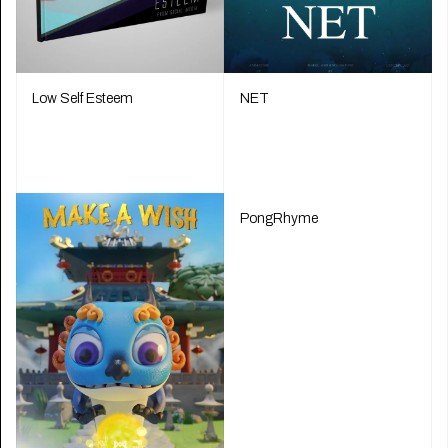
Low Self Esteem
NET
PongRhyme