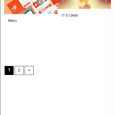
IT’S OKAY
Menu
2
»
1