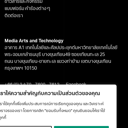
ข่าวสารและกิจกรรม
แบบฟอร์ม คำร้องต่าง ๆ
ติดต่อเรา
Media Arts and Technology
อาคาร A1 เทคโนโลยีและศิลปประยุกต์มหาวิทยาลัยเทคโนโลยี
พระจอมเกล้าธนบุรี บางขุนเทียน49 ซอยเทียนทะเล 25
ถนน บางขุนเทียน-ชายทะเล แขวงท่าข้าม เขตบางขุนเทียน
กรุงเทพฯ 10150
+66 (0) 2 470 - 7600 - 7612
Facebook
media@kmutt.ac.th
Youtube
เราให้ความสำคัญกับความเป็นส่วนตัวของคุณ
เราใช้คุกกี้เพื่อเพิ่มประสบการณ์การเรียกดูของคุณ และวิเคราะห์
จราจรของเรา โดยการคลิก "ยอมรับทั้งหมด" คุณยินยอมให้เราใช้
ุกกี้