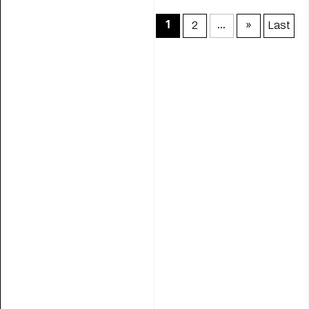
2
»
Last
1
...