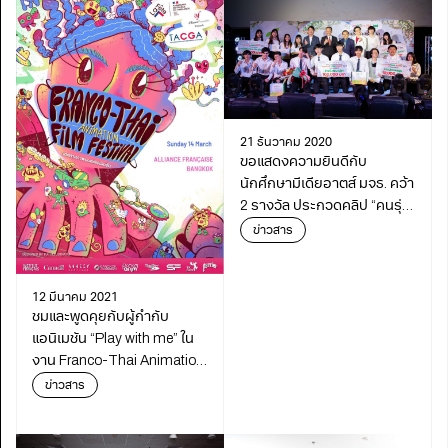
21 ธันวาคม 2020
ขอแสดงความยินดีกับ
นักศึกษามีเดียอาตส์ มจธ. คว้า
2 รางวัล ประกวดคลิป “คนรุ่น
ใหม่ไร้ Food Waste ปี 3”
ข่าวสาร
12 มีนาคม 2021
ชมและพูดคุยกับผู้กำกับ
แอนิเมชัน “Play with me” ใน
งาน Franco-Thai Animation
Film Festival วันอาทิตย์ที่ 14
ข่าวสาร
มีนาคม 13.30 – 19.00 ณ
สมาคมฝรั่งเศส ถนนวิทยุ