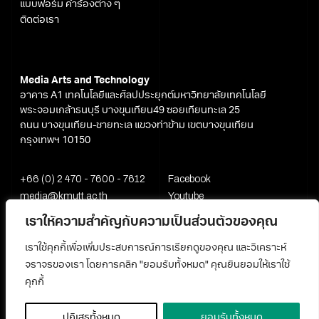
แบบฟอร์ม คำร้องต่าง ๆ
ติดต่อเรา
Media Arts and Technology
อาคาร A1 เทคโนโลยีและศิลปประยุกต์มหาวิทยาลัยเทคโนโลยี
พระจอมเกล้าธนบุรี บางขุนเทียน49 ซอยเทียนทะเล 25
ถนน บางขุนเทียน-ชายทะเล แขวงท่าข้าม เขตบางขุนเทียน
กรุงเทพฯ 10150
+66 (0) 2 470 - 7600 - 7612
Facebook
media@kmutt.ac.th
Youtube
เราให้ความสำคัญกับความเป็นส่วนตัวของคุณ
เราใช้คุกกี้เพื่อเพิ่มประสบการณ์การเรียกดูของคุณ และวิเคราะห์
จราจรของเรา โดยการคลิก "ยอมรับทั้งหมด" คุณยินยอมให้เราใช้
คุกกี้
ปฏิเสธทั้งหมด
ยอมรับทั้งหมด