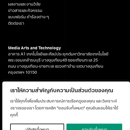
ผลงานและงานวิจัย
ข่าวสารและกิจกรรม
แบบฟอร์ม คำร้องต่าง ๆ
ติดต่อเรา
Media Arts and Technology
อาคาร A1 เทคโนโลยีและศิลปประยุกต์มหาวิทยาลัยเทคโนโลยี
พระจอมเกล้าธนบุรี บางขุนเทียน49 ซอยเทียนทะเล 25
ถนน บางขุนเทียน-ชายทะเล แขวงท่าข้าม เขตบางขุนเทียน
กรุงเทพฯ 10150
+66 (0) 2 470 - 7600 - 7612
Facebook
เราให้ความสำคัญกับความเป็นส่วนตัวของคุณ
media@kmutt.ac.th
Youtube
เราใช้คุกกี้เพื่อเพิ่มประสบการณ์การเรียกดูของคุณ และวิเคราะห์
จราจรของเรา โดยการคลิก "ยอมรับทั้งหมด" คุณยินยอมให้เราใช้
คุกกี้
ปฏิเสธทั้งหมด
ยอมรับทั้งหมด