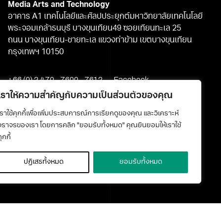
Media Arts and Technology
อาคาร A1 เทคโนโลยีและศิลปประยุกต์มหาวิทยาลัยเทคโนโลยี
พระจอมเกล้าธนบุรี บางขุนเทียน49 ซอยเทียนทะเล 25
ถนน บางขุนเทียน-ชายทะเล แขวงท่าข้าม เขตบางขุนเทียน
กรุงเทพฯ 10150
+66 (0) 2 470 - 7600 - 7612
Facebook
media@kmutt.ac.th
Youtube
เราให้ความสำคัญกับความเป็นส่วนตัวของคุณ
เราใช้คุกกี้เพื่อเพิ่มประสบการณ์การเรียกดูของคุณ และวิเคราะห์
จราจรของเรา โดยการคลิก "ยอมรับทั้งหมด" คุณยินยอมให้เราใช้
ุกกี้
ปฏิเสธทั้งหมด
ยอมรับทั้งหมด