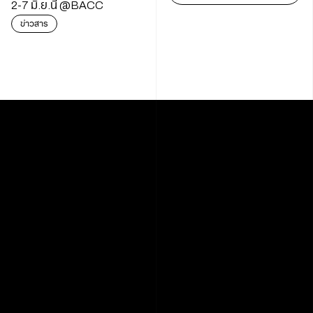
2-7 มิ.ย.นี้ @BACC
ข่าวสาร