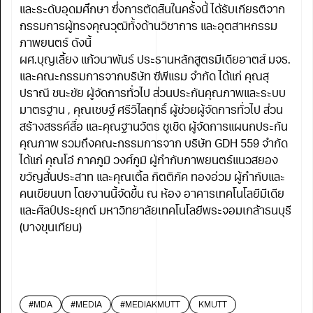
และระดับอุดมศึกษา ซึ่งการตัดสินในครั้งนี้ ได้รับเกียรติจาก
กรรมการผู้ทรงคุณวุฒิทั้งด้านวิชาการ และอุตสาหกรรม
ภาพยนตร์ ดังนี้
ผศ.บุญเลี้ยง แก้วนาพันธ์ ประธานหลักสูตรมีเดียอาตส์ มจธ.
และคณะกรรมการจากบริษัท ซีพีแรม จำกัด ได้แก่ คุณสุ
ปราณี ชนะชัย ผู้จัดการทั่วไป ส่วนประกันคุณภาพและระบบ
มาตรฐาน , คุณเชษฐ์ ศรีวิไลฤทธิ์ ผู้ช่วยผู้จัดการทั่วไป ส่วน
สร้างสรรค์สื่อ และคุณฐานวัตร ชูเชิด ผู้จัดการแผนกประกัน
คุณภาพ รวมถึงคณะกรรมการจาก บริษัท GDH 559 จำกัด
ได้แก่ คุณโอ๋ ภาคภูมิ วงศ์ภูมิ ผู้กำกับภาพยนตร์แนวสยอง
ขวัญสั่นประสาท และคุณเติ้ล กิตติภัค ทองอ่วม ผู้กำกับและ
คนเขียนบท โดยงานนี้จัดขึ้น ณ ห้อง อาคารเทคโนโลยีมีเดีย
และศิลป์ประยุกต์ มหาวิทยาลัยเทคโนโลยีพระจอมเกล้าธนบุรี
(บางขุนเทียน)
#MDA
#MEDIA
#MEDIAKMUTT
KMUTT