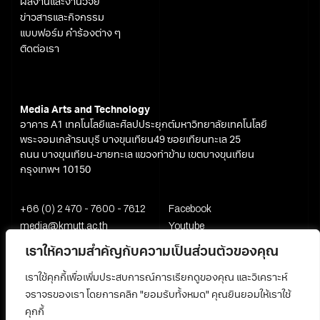
ผลงานและงานวิจัย
ข่าวสารและกิจกรรม
แบบฟอร์ม คำร้องต่าง ๆ
ติดต่อเรา
Media Arts and Technology
อาคาร A1 เทคโนโลยีและศิลปประยุกต์มหาวิทยาลัยเทคโนโลยี
พระจอมเกล้าธนบุรี บางขุนเทียน49 ซอยเทียนทะเล 25
ถนน บางขุนเทียน-ชายทะเล แขวงท่าข้าม เขตบางขุนเทียน
กรุงเทพฯ 10150
+66 (0) 2 470 - 7600 - 7612
Facebook
media@kmutt.ac.th
Youtube
เราให้ความสำคัญกับความเป็นส่วนตัวของคุณ
เราใช้คุกกี้เพื่อเพิ่มประสบการณ์การเรียกดูของคุณ และวิเคราะห์
จราจรของเรา โดยการคลิก "ยอมรับทั้งหมด" คุณยินยอมให้เราใช้
คุกกี้