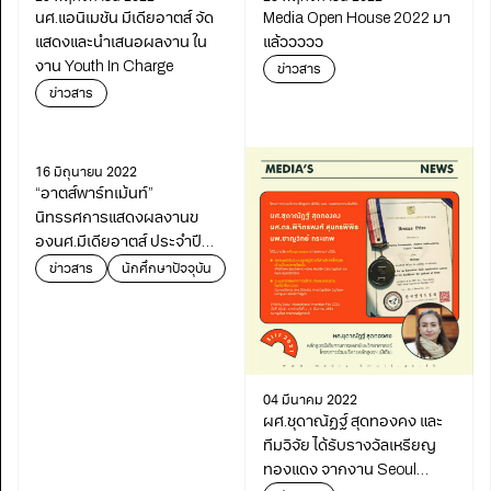
นศ.แอนิเมชัน มีเดียอาตส์ จัด
Media Open House 2022 มา
แสดงและนำเสนอผลงาน ใน
แล้ววววว
งาน Youth In Charge
ข่าวสาร
ข่าวสาร
16 มิถุนายน 2022
“อาตส์พาร์ทเม้นท์”
นิทรรศการแสดงผลงานข
องนศ.มีเดียอาตส์ ประจำปี
2564
ข่าวสาร
นักศึกษาปัจจุบัน
04 มีนาคม 2022
ผศ.ชุดาณัฏฐ์ สุดทองคง และ
ทีมวิจัย ได้รับรางวัลเหรียญ
ทองแดง จากงาน Seoul