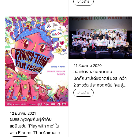
International Invention Fair
ข่าวสาร
2021 (SIIF 2021)
21 ธันวาคม 2020
ขอแสดงความยินดีกับ
นักศึกษามีเดียอาตส์ มจธ. คว้า
2 รางวัล ประกวดคลิป “คนรุ่น
ใหม่ไร้ Food Waste ปี 3”
ข่าวสาร
12 มีนาคม 2021
ชมและพูดคุยกับผู้กำกับ
แอนิเมชัน “Play with me” ใน
งาน Franco-Thai Animation