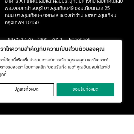
อาคาร A1 เทคโนโลยีและศิลปประยุกต์มหาวิทยาลัยเทคโนโลยี
พระจอมเกล้าธนบุรี บางขุนเทียน49 ซอยเทียนทะเล 25
ถนน บางขุนเทียน-ชายทะเล แขวงท่าข้าม เขตบางขุนเทียน
กรุงเทพฯ 10150
+66 (0) 2 470 - 7600 - 7612
Facebook
media@kmutt.ac.th
Youtube
เราให้ความสำคัญกับความเป็นส่วนตัวของคุณ
เราใช้คุกกี้เพื่อเพิ่มประสบการณ์การเรียกดูของคุณ และวิเคราะห์
จราจรของเรา โดยการคลิก "ยอมรับทั้งหมด" คุณยินยอมให้เราใช้
ุกกี้
ปฏิเสธทั้งหมด
ยอมรับทั้งหมด