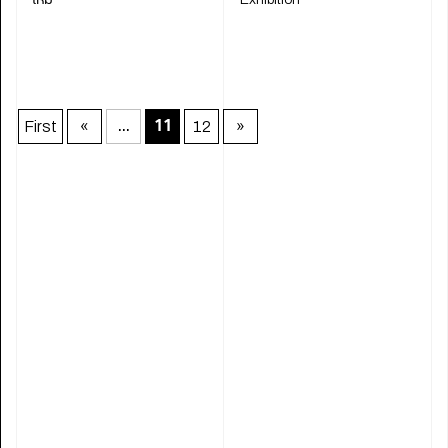
First
«
12
»
...
11