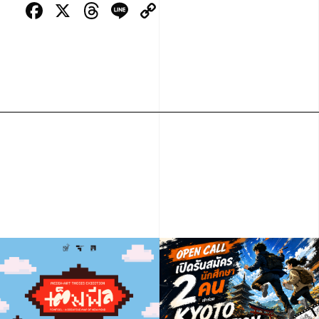
Facebook
X
Threads
Line
Copy
Link