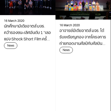
16 March 2020
นักศึกษามีเดียอาตส์ มจธ.
16 March 2020
อาจารย์มีเดียอาตส์ มจธ. ได้
คว้ารองชนะเลิศอันดับ 1 “เลอ
รับเหรียญทอง จากโครงการ
แปง Shock Short Film ครั้ง
ถ่ายทอดงานศิลป์กับศิลปิน
ที่ 1”
News
แห่งชาติ
News