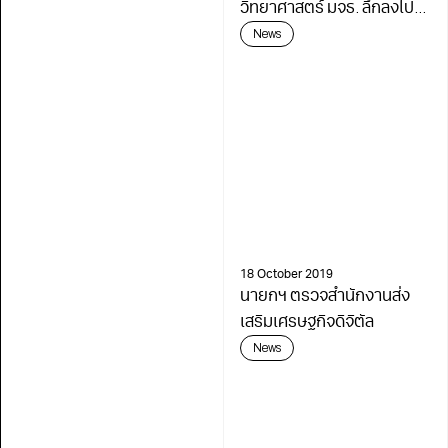
วิทยาศาสตร์ มจธ. ลึกลงไป
อีก กับ รายการ เ(ก)รียนไหน
News
ดี ตอน มีเดียทางการแพทย์ฯ
ไม่อยากเรียนหมอ แต่ enjoy
หมอแบบใกล้ชิด
18 October 2019
นายกฯ ตรวจสำนักงานส่ง
เสริมเศรษฐกิจดิจิตัล
News