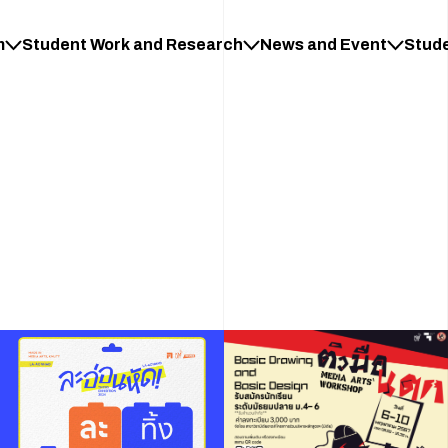
m
Student Work and Research
News and Event
Stud