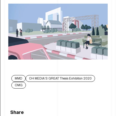
MMD
OH MEDIA’S GREAT Thesis Exhibition 2020
OMG
Share