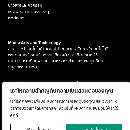
ข่าวสารและกิจกรรม
แบบฟอร์ม คำร้องต่าง ๆ
ติดต่อเรา
Media Arts and Technology
อาคาร A1 เทคโนโลยีและศิลปประยุกต์มหาวิทยาลัยเทคโนโลยี
พระจอมเกล้าธนบุรี บางขุนเทียน49 ซอยเทียนทะเล 25
ถนน บางขุนเทียน-ชายทะเล แขวงท่าข้าม เขตบางขุนเทียน
กรุงเทพฯ 10150
+66 (0) 2 470 - 7600 - 7612
Facebook
media@kmutt.ac.th
Youtube
เราให้ความสำคัญกับความเป็นส่วนตัวของคุณ
เราใช้คุกกี้เพื่อเพิ่มประสบการณ์การเรียกดูของคุณ และวิเคราะห์
จราจรของเรา โดยการคลิก "ยอมรับทั้งหมด" คุณยินยอมให้เราใช้
คุกกี้