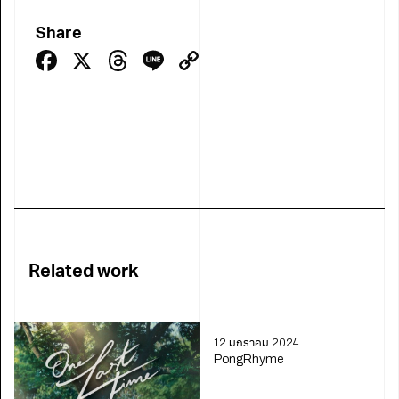
Share
Facebook
X
Threads
Line
Copy
Link
Related work
12 มกราคม 2024
PongRhyme