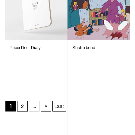
Paper Doll : Diary
Shatterbond
2
»
Last
1
...