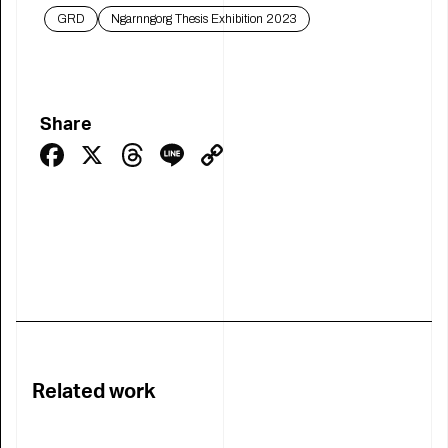
GRD
Ngarnngorg Thesis Exhibition 2023
Share
Facebook
X
Threads
Line
Copy
Link
Related work