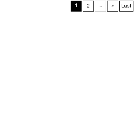
2
»
Last
1
...