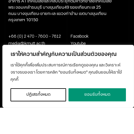
อาคาร A1 เทคโนโลยีและศิลปประยุกต์มหาวิทยาลัยเทคโนโลยี
พระจอมเกล้าธนบุรี บางขุนเทียน49 ซอยเทียนทะเล 25
ถนน บางขุนเทียน-ชายทะเล แขวงท่าข้าม เขตบางขุนเทียน
กรุงเทพฯ 10150
+66 (0) 2 470 - 7600 - 7612
Facebook
media@kmutt.ac.th
Youtube
เราให้ความสำคัญกับความเป็นส่วนตัวของคุณ
เราใช้คุกกี้เพื่อเพิ่มประสบการณ์การเรียกดูของคุณ และวิเคราะห์
จราจรของเรา โดยการคลิก "ยอมรับทั้งหมด" คุณยินยอมให้เราใช้
คุกกี้
ปฏิเสธทั้งหมด
ยอมรับทั้งหมด