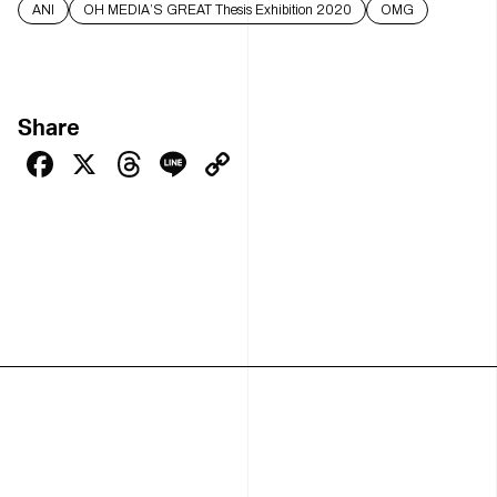
ANI
OH MEDIA’S GREAT Thesis Exhibition 2020
OMG
Share
Facebook
X
Threads
Line
Copy
Link