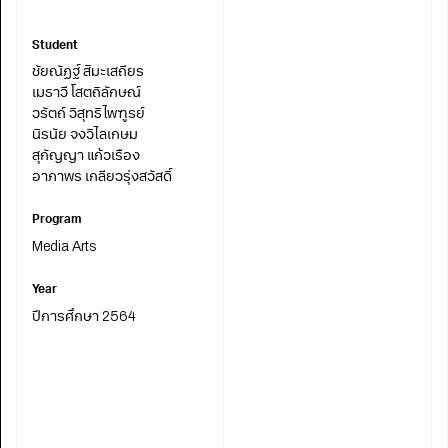
Student
ชัยณัฏฐ์ สิมะเสถียร
เมธาวี โสตถิลักษณ์
วรัตถ์ วิสุทธิไพฑูรย์
นิรนัย จงวิไลเกษม
สุกัญญา แก้วเรือง
อาภาพร เกลียวรุ่งสวัสดิ์
Program
Media Arts
Year
ปีการศึกษา 2564