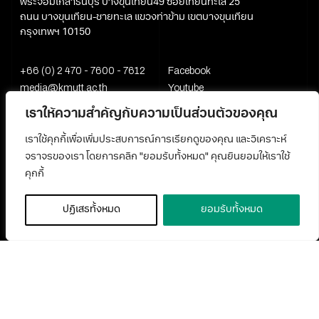
พระจอมเกล้าธนบุรี บางขุนเทียน49 ซอยเทียนทะเล 25
ถนน บางขุนเทียน-ชายทะเล แขวงท่าข้าม เขตบางขุนเทียน
กรุงเทพฯ 10150
+66 (0) 2 470 - 7600 - 7612
Facebook
media@kmutt.ac.th
Youtube
เราให้ความสำคัญกับความเป็นส่วนตัวของคุณ
เราใช้คุกกี้เพื่อเพิ่มประสบการณ์การเรียกดูของคุณ และวิเคราะห์
จราจรของเรา โดยการคลิก "ยอมรับทั้งหมด" คุณยินยอมให้เราใช้
คุกกี้
ปฏิเสธทั้งหมด
ยอมรับทั้งหมด