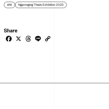
ANI
Ngarnngorg Thesis Exhibition 2023
Share
Facebook
X
Threads
Line
Copy
Link